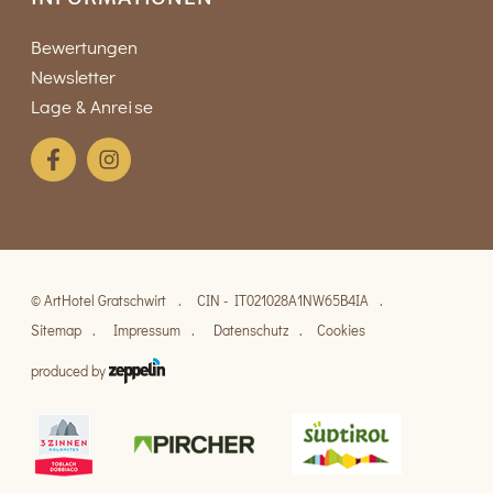
Bewertungen
Newsletter
Lage & Anreise
©
ArtHotel Gratschwirt
CIN - IT021028A1NW65B4IA
Sitemap
Impressum
Datenschutz
Cookies
produced by