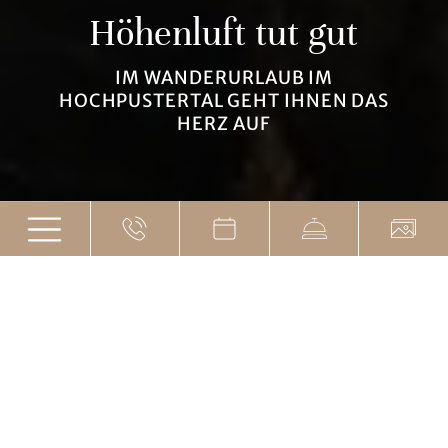
Höhenluft tut gut
IM WANDERURLAUB IM
HOCHPUSTERTAL GEHT IHNEN DAS
HERZ AUF
Auf dem richtigen Weg
IM GRATSCHWIRT, WANDERHOTEL IN
TOBLACH, IST DAS GANZ LEICHT
Das liegt daran, dass unser Wanderhotel in Südtirol
mit 4 Sternen sich mitten in der Bergregion