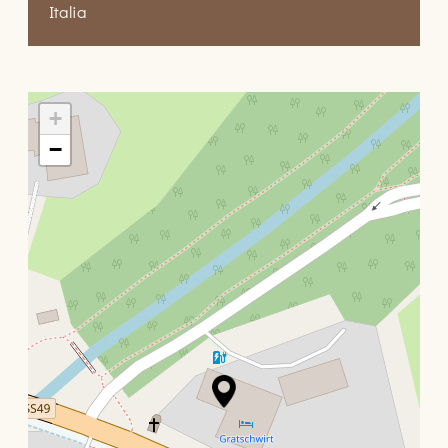
Italia
+
−