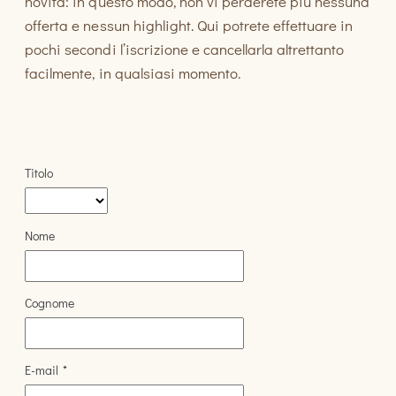
novità: in questo modo, non vi perderete più nessuna
offerta e nessun highlight. Qui potrete effettuare in
pochi secondi l’iscrizione e cancellarla altrettanto
facilmente, in qualsiasi momento.
Titolo
Nome
Cognome
E-mail
*